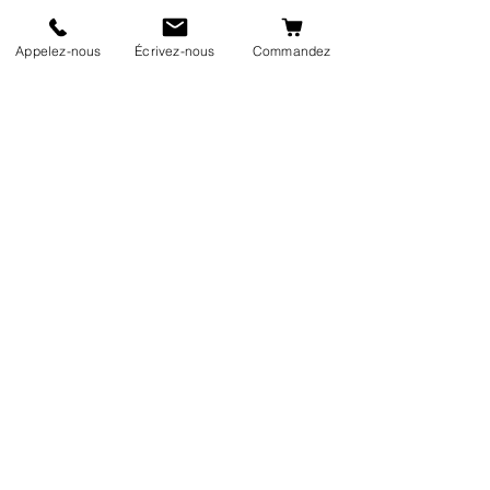
Appelez-nous
Écrivez-nous
Commandez
Prise en charge de votre prothèse
oculaire
Commander des produits / accessoires