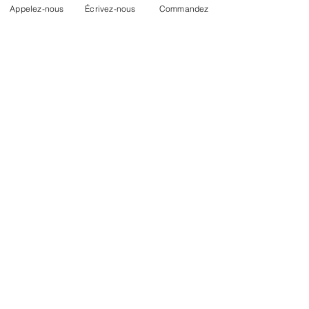
Appelez-nous
Écrivez-nous
Commandez
Prise en charge de votre prothèse
oculaire
Commander des produits / accessoires
pour votre prothèse