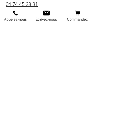
04 74 45 38 31
Appelez-nous
Écrivez-nous
Commandez
Prise en charge de votre prothèse
oculaire