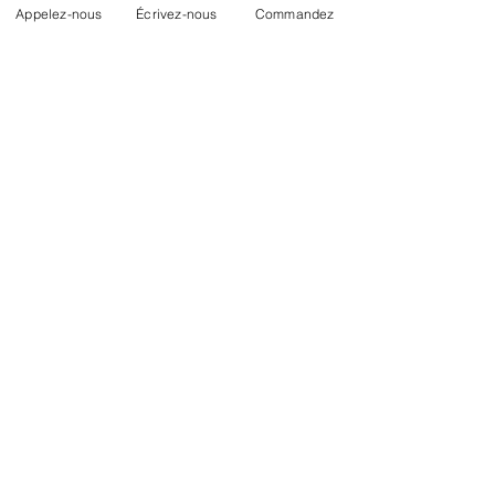
Appelez-nous
Écrivez-nous
Commandez
Prise en charge de votre prothèse
oculaire
Commander des produits / accessoires
pour votre prothèse